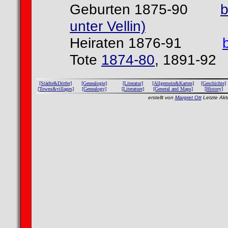
Geburten 1875-90
b
unter Vellin)
Heiraten 1876-91
Tote
1874-80
, 1891-92
[Städte&Dörfer]
[Genealogie]
[Literatur]
[Allgemein&Karten]
[Geschichte]
[Towns&villages]
[Genealogy]
[Literature]
[General and Maps]
[History]
erstellt von
Margret Ott
Letzte Akt