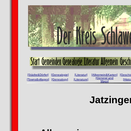
[Städte&Dörfer]
[Genealogie]
[Literatur]
[Allgemein&Karten]
[Geschi
[General and
[Towns&villages]
[Genealogy]
[Literature]
[Histo
Maps]
Jatzinge