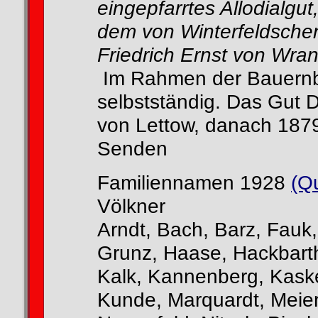
eingepfarrtes Allodialgu
dem von Winterfeldschen
Friedrich Ernst von Wran
Im Rahmen der Bauernbe
selbstständig. Das Gut 
von Lettow, danach 1879
Senden
Familiennamen 1928
(Q
Völkner
Arndt, Bach, Barz, Fauk,
Grunz, Haase, Hackbarth
Kalk, Kannenberg, Kaske
Kunde, Marquardt, Meier